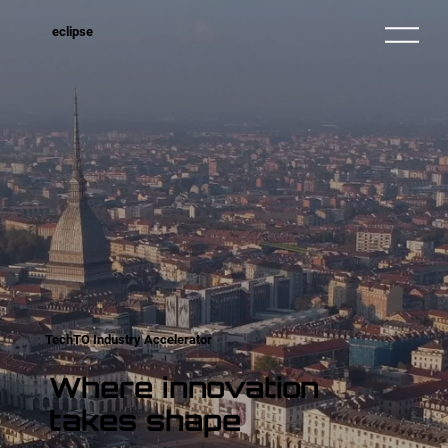
eclipse
TechTO Industry Accelerator
Where innovation
takes shape​