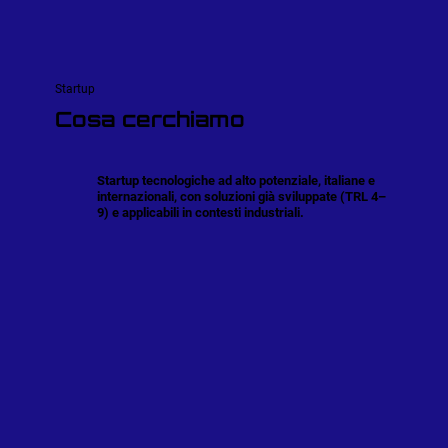
Startup
Cosa cerchiamo
Startup tecnologiche ad alto potenziale, italiane e
internazionali, con soluzioni già sviluppate (TRL 4–
9) e applicabili in contesti industriali.